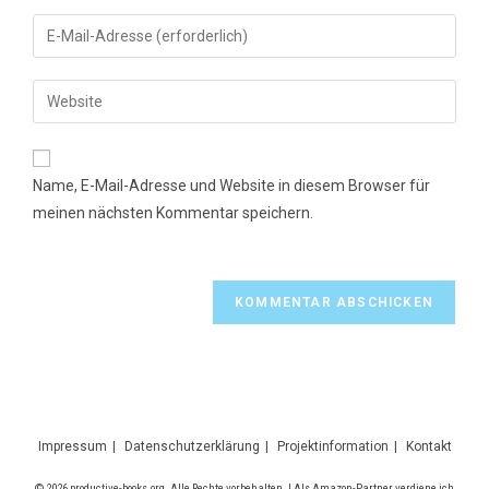
Namen
Gib
oder
deine
Benutzernamen
E-
Gib
zum
Mail-
deine
Kommentieren
Adresse
Website-
ein
zum
URL
Name, E-Mail-Adresse und Website in diesem Browser für
Kommentieren
ein
meinen nächsten Kommentar speichern.
ein
(optional)
Impressum
Datenschutzerklärung
Projektinformation
Kontakt
© 2026 productive-books.org. Alle Rechte vorbehalten. | Als Amazon-Partner verdiene ich