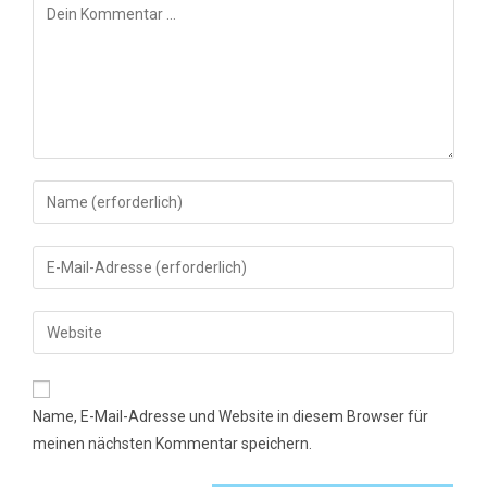
Kommentar
Gib
deinen
Namen
Gib
oder
deine
Benutzernamen
E-
Gib
zum
Mail-
deine
Kommentieren
Adresse
Website-
ein
zum
URL
Name, E-Mail-Adresse und Website in diesem Browser für
Kommentieren
ein
meinen nächsten Kommentar speichern.
ein
(optional)