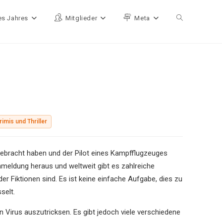
es Jahres
Mitglieder
Meta
Website-Such
Krimis und Thriller
 gebracht haben und der Pilot eines Kampfflugzeuges
chmeldung heraus und weltweit gibt es zahlreiche
r Fiktionen sind. Es ist keine einfache Aufgabe, dies zu
selt.
 Virus auszutricksen. Es gibt jedoch viele verschiedene