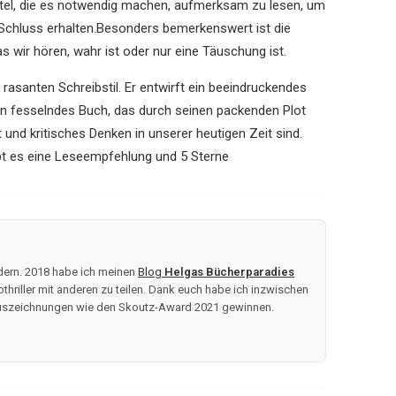
itel, die es notwendig machen, aufmerksam zu lesen, um
m Schluss erhalten.Besonders bemerkenswert ist die
 wir hören, wahr ist oder nur eine Täuschung ist.
 rasanten Schreibstil. Er entwirft ein beeindruckendes
t ein fesselndes Buch, das durch seinen packenden Plot
 und kritisches Denken in unserer heutigen Zeit sind.
ibt es eine Leseempfehlung und 5 Sterne
ndern. 2018 habe ich meinen
Blog
Helgas Bücherparadies
thriller mit anderen zu teilen. Dank euch habe ich inzwischen
 Auszeichnungen wie den Skoutz-Award 2021 gewinnen.