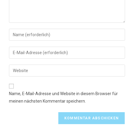
Gib
deinen
Namen
Gib
oder
deine
Benutzernamen
E-
Gib
zum
Mail-
deine
Kommentieren
Adresse
Website-
ein
zum
URL
Name, E-Mail-Adresse und Website in diesem Browser für
Kommentieren
ein
meinen nächsten Kommentar speichern.
ein
(optional)