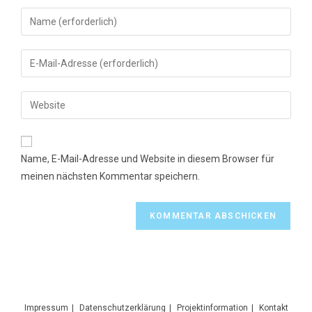
Gib
deinen
Namen
Gib
oder
deine
Benutzernamen
E-
Gib
zum
Mail-
deine
Kommentieren
Adresse
Website-
ein
zum
URL
Name, E-Mail-Adresse und Website in diesem Browser für
Kommentieren
ein
meinen nächsten Kommentar speichern.
ein
(optional)
Impressum
Datenschutzerklärung
Projektinformation
Kontakt