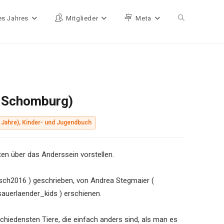
es Jahres
Mitglieder
Meta
Website-Such
a Schomburg)
 Jahre), Kinder- und Jugendbuch
en über das Anderssein vorstellen.
sch2016 ) geschrieben, von Andrea Stegmaier (
sauerlaender_kids ) erschienen.
chiedensten Tiere, die einfach anders sind, als man es