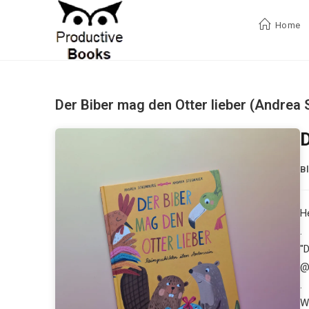
Zum
Inhalt
Home
springen
Der Biber mag den Otter lieber (Andrea
D
B
H
.
"
@
.
W