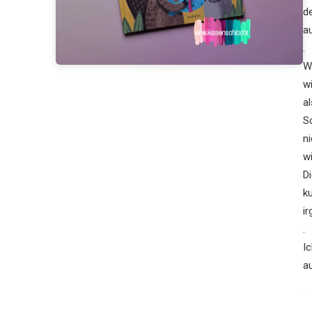
de
a
.
W
w
al
S
n
wi
D
k
i
.
I
au