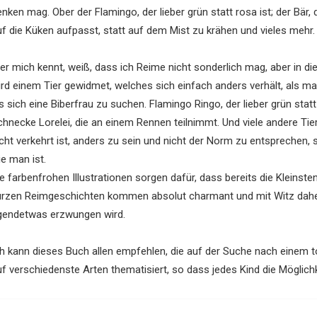
nken mag. Ober der Flamingo, der lieber grün statt rosa ist; der Bär,
uf die Küken aufpasst, statt auf dem Mist zu krähen und vieles mehr.
er mich kennt, weiß, dass ich Reime nicht sonderlich mag, aber in die
ird einem Tier gewidmet, welches sich einfach anders verhält, als man
s sich eine Biberfrau zu suchen. Flamingo Ringo, der lieber grün statt 
chnecke Lorelei, die an einem Rennen teilnimmt. Und viele andere Tie
icht verkehrt ist, anders zu sein und nicht der Norm zu entsprechen
e man ist.
ie farbenfrohen Illustrationen sorgen dafür, dass bereits die Kleinst
urzen Reimgeschichten kommen absolut charmant und mit Witz daher
rgendetwas erzwungen wird.
ch kann dieses Buch allen empfehlen, die auf der Suche nach einem to
f verschiedenste Arten thematisiert, so dass jedes Kind die Möglichke