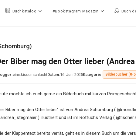
Buchkatalog
#Bookstagram Magazin
Buch d
 Schomburg)
er Biber mag den Otter lieber (Andre
logger:
eine.kissenschlacht
Datum:
16. Juni 2025
Kategorie:
Bilderbücher (0-5
eute möchte ich euch gerne ein Bilderbuch mit kurzen Reimgeschicht
Der Biber mag den Otter lieber" ist von Andrea Schomburg ( @mondfi
andrea_stegmaier ) illustriert und ist im Rotfuchs Verlag ( @fischer.
ie der Klappentext bereits verrät, geht es in diesem Buch um die vers