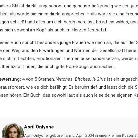
dlers Stil ist direkt, ungeschönt und genauso tiefgründig wie ein gut
hlst, als würde sie einen direkt ansprechen – als wäre sie eine Freund
ugen schließt und alles um dich herum vergisst. Es ist ein wildes, un
as sich sowohl im Kopf als auch im Herzen festsetzt.
ieses Buch spricht besonders junge Frauen wie mich an, die auf der S
ie den Weg aus den Erwartungen und Normen der Gesellschaft herau
ie sich mit echten, emotionalen Themen auseinandersetzen, werden 
uthentizität finden, die auch gute Pop-Songs ausmachen.
ewertung:
4 von 5 Sternen.
Witches, Bitches, It-Girls
ist ein ungesch
erausfordert, wie es dich befähigt. Es berührt tief und lässt dich d
esen hören. Ein Buch, das sowohl laut als auch leise deine eigenen 
April Onlyone
April Onlyone, geboren am 5. April 2004 in einer kleinen Küsten