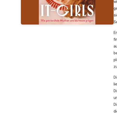
w
g
s
S
E
f
a
b
p
zu
D
li
Di
u
D
d