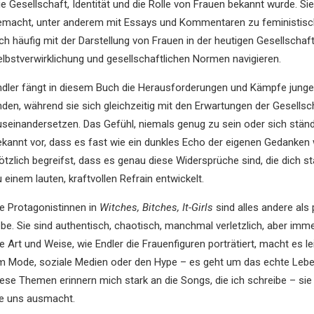
ie Gesellschaft, Identität und die Rolle von Frauen bekannt wurde. S
emacht, unter anderem mit Essays und Kommentaren zu feministische
ich häufig mit der Darstellung von Frauen in der heutigen Gesellscha
elbstverwirklichung und gesellschaftlichen Normen navigieren.
ndler fängt in diesem Buch die Herausforderungen und Kämpfe junger F
inden, während sie sich gleichzeitig mit den Erwartungen der Gesells
useinandersetzen. Das Gefühl, niemals genug zu sein oder sich st
ekannt vor, dass es fast wie ein dunkles Echo der eigenen Gedanken 
lötzlich begreifst, dass es genau diese Widersprüche sind, die dich s
 einem lauten, kraftvollen Refrain entwickelt.
ie Protagonistinnen in
Witches, Bitches, It-Girls
sind alles andere als
ebe. Sie sind authentisch, chaotisch, manchmal verletzlich, aber imme
e Art und Weise, wie Endler die Frauenfiguren porträtiert, macht es lei
m Mode, soziale Medien oder den Hype – es geht um das echte Leben, 
iese Themen erinnern mich stark an die Songs, die ich schreibe – si
ie uns ausmacht.