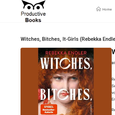
Zum
Inhalt
Home
springen
Witches, Bitches, It-Girls (Rebekka Endle
W
B
R
S
v
Em
R