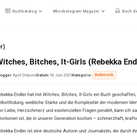
Buchkatalog
#Bookstagram Magazin
Buch d
r)
itches, Bitches, It-Girls (Rebekka End
logger:
April Onlyone
Datum:
18. Juni 2025
Kategorie:
Belletristik
ebekka Endler hat mit
Witches, Bitches, It-Girls
ein Buch geschaffen, 
elbstfindung, weibliche Stärke und die Komplexität der modernen Ident
on Liebe, Herzschmerz und existenziellen Fragen pendelt, kann ich sa
otionen ist, die in unserer Generation kochen – schmerzhaft, kraftvol
ebekka Endler ist eine deutsche Autorin und Journalistin, die durch i