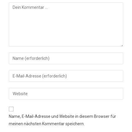
Kommentar
Gib
deinen
Namen
Gib
oder
deine
Benutzernamen
E-
Gib
zum
Mail-
deine
Kommentieren
Adresse
Website-
ein
zum
URL
Name, E-Mail-Adresse und Website in diesem Browser für
Kommentieren
ein
meinen nächsten Kommentar speichern.
ein
(optional)