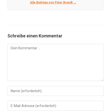
Alle Beiträge von Peter Brendt →
Schreibe einen Kommentar
Kommentar
Gib
deinen
Namen
Gib
oder
deine