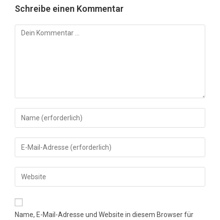
Schreibe einen Kommentar
Kommentar
Gib
deinen
Namen
Gib
oder
deine
Benutzernamen
E-
Gib
zum
Mail-
deine
Kommentieren
Adresse
Website-
ein
zum
URL
Name, E-Mail-Adresse und Website in diesem Browser für
Kommentieren