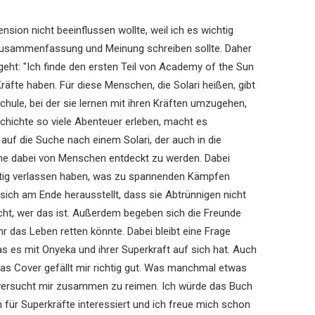
nsion nicht beeinflussen wollte, weil ich es wichtig
 Zusammenfassung und Meinung schreiben sollte. Daher
ht: "Ich finde den ersten Teil von Academy of the Sun
äfte haben. Für diese Menschen, die Solari heißen, gibt
chule, bei der sie lernen mit ihren Kräften umzugehen,
schichte so viele Abenteuer erleben, macht es
uf die Suche nach einem Solari, der auch in die
ne dabei von Menschen entdeckt zu werden. Dabei
eitig verlassen haben, was zu spannenden Kämpfen
 sich am Ende herausstellt, dass sie Abtrünnigen nicht
icht, wer das ist. Außerdem begeben sich die Freunde
r das Leben retten könnte. Dabei bleibt eine Frage
s es mit Onyeka und ihrer Superkraft auf sich hat. Auch
 das Cover gefällt mir richtig gut. Was manchmal etwas
ich versucht mir zusammen zu reimen. Ich würde das Buch
für Superkräfte interessiert und ich freue mich schon