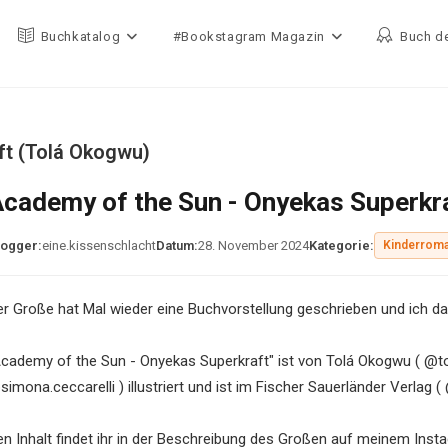
Buchkatalog
#Bookstagram Magazin
Buch d
ft (Tolá Okogwu)
cademy of the Sun - Onyekas Superkr
logger:
eine.kissenschlacht
Datum:
28. November 2024
Kategorie:
Kinderroma
er Große hat Mal wieder eine Buchvorstellung geschrieben und ich dar
Academy of the Sun - Onyekas Superkraft" ist von Tolá Okogwu ( @to
imona.ceccarelli ) illustriert und ist im Fischer Sauerländer Verlag 
en Inhalt findet ihr in der Beschreibung des Großen auf meinem Inst