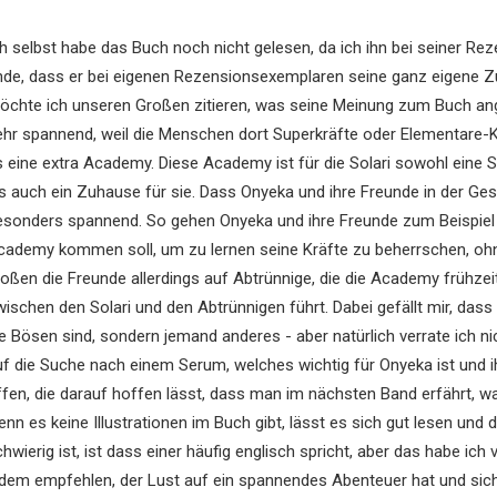
h selbst habe das Buch noch nicht gelesen, da ich ihn bei seiner Reze
inde, dass er bei eigenen Rezensionsexemplaren seine ganz eigene
öchte ich unseren Großen zitieren, was seine Meinung zum Buch ange
ehr spannend, weil die Menschen dort Superkräfte oder Elementare-Kr
s eine extra Academy. Diese Academy ist für die Solari sowohl eine S
ls auch ein Zuhause für sie. Dass Onyeka und ihre Freunde in der Ge
esonders spannend. So gehen Onyeka und ihre Freunde zum Beispiel a
cademy kommen soll, um zu lernen seine Kräfte zu beherrschen, oh
toßen die Freunde allerdings auf Abtrünnige, die die Academy frühz
wischen den Solari und den Abtrünnigen führt. Dabei gefällt mir, dass
ie Bösen sind, sondern jemand anderes - aber natürlich verrate ich n
uf die Suche nach einem Serum, welches wichtig für Onyeka ist und ih
ffen, die darauf hoffen lässt, dass man im nächsten Band erfährt, wa
enn es keine Illustrationen im Buch gibt, lässt es sich gut lesen und
chwierig ist, ist dass einer häufig englisch spricht, aber das habe 
edem empfehlen, der Lust auf ein spannendes Abenteuer hat und sich 