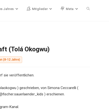
es Jahres
Mitglieder
Meta
Website-Such
aft (Tolá Okogwu)
n (8-12 Jahre)
f sie veröffentlichen.
laokogwu ) geschrieben, von Simona Ceccarelli (
( @fischer.sauerlaender_kids ) erschienen.
agram-Kanal.