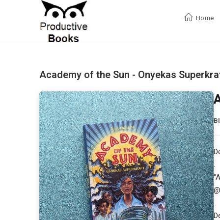
Zum
Inhalt
Home
springen
Academy of the Sun - Onyekas Superkra
A
B
D
.
"
@s
.
D