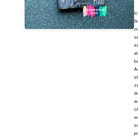
.
Ic
f
m
s
e
a
b
A
s
z
d
a
o
w
s
j