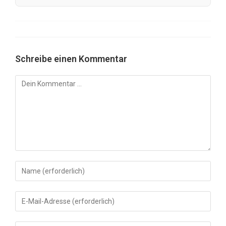
Schreibe einen Kommentar
Kommentar
Gib
deinen
Namen
Gib
oder
deine
Benutzernamen
E-