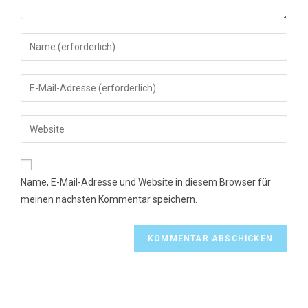
Gib
deinen
Namen
Gib
oder
deine
Benutzernamen
E-
Gib
zum
Mail-
deine
Kommentieren
Adresse
Website-
ein
zum
URL
Name, E-Mail-Adresse und Website in diesem Browser für
Kommentieren
ein
meinen nächsten Kommentar speichern.
ein
(optional)