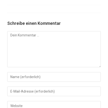
Schreibe einen Kommentar
Kommentar
Gib
deinen
Namen
Gib
oder
deine
Benutzernamen
E-
Gib
zum
Mail-