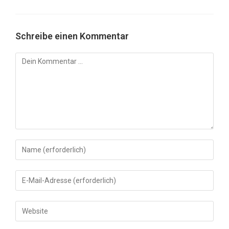
Schreibe einen Kommentar
Kommentar
Gib
deinen
Namen
Gib
oder
deine
Benutzernamen
E-
Gib
zum
Mail-
deine
Kommentieren
Adresse