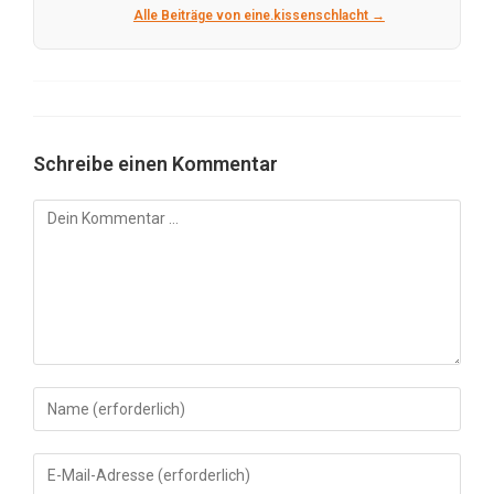
Alle Beiträge von eine.kissenschlacht →
Schreibe einen Kommentar
Kommentar
Gib
deinen
Namen
Gib
oder
deine