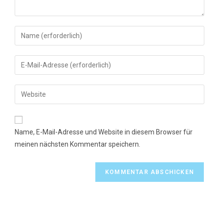
Gib
deinen
Namen
Gib
oder
deine
Benutzernamen
E-
Gib
zum
Mail-
deine
Kommentieren
Adresse
Website-
ein
zum
URL
Name, E-Mail-Adresse und Website in diesem Browser für
Kommentieren
ein
meinen nächsten Kommentar speichern.
ein
(optional)