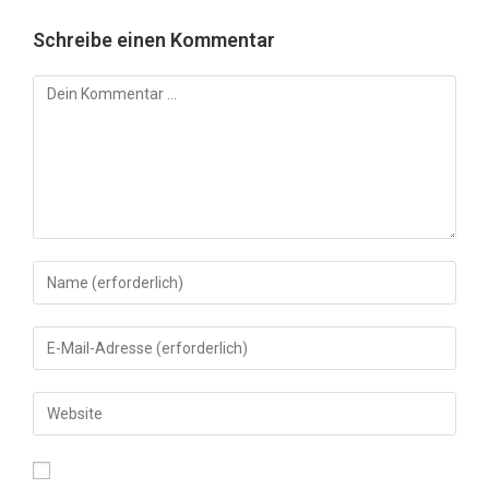
Schreibe einen Kommentar
Kommentar
Gib
deinen
Namen
Gib
oder
deine
Benutzernamen
E-
Gib
zum
Mail-
deine
Kommentieren
Adresse
Website-
ein
zum
URL