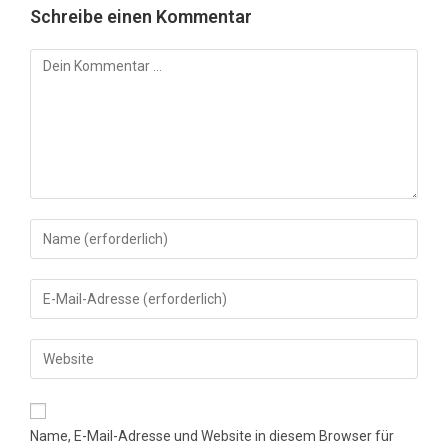
Schreibe einen Kommentar
Kommentar
Gib
deinen
Namen
Gib
oder
deine
Benutzernamen
E-
Gib
zum
Mail-
deine
Kommentieren
Adresse
Website-
ein
zum
URL
Name, E-Mail-Adresse und Website in diesem Browser für
Kommentieren