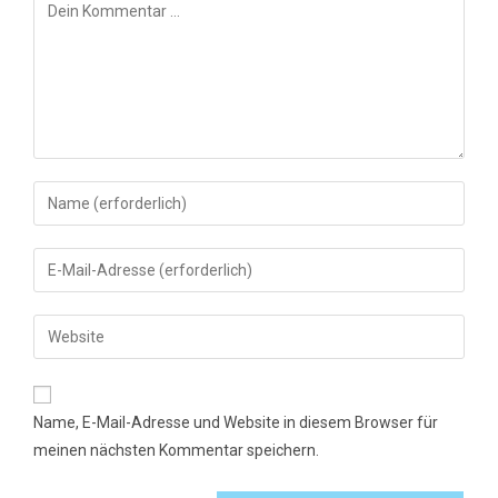
Kommentar
Gib
deinen
Namen
Gib
oder
deine
Benutzernamen
E-
Gib
zum
Mail-
deine
Kommentieren
Adresse
Website-
ein
zum
URL
Name, E-Mail-Adresse und Website in diesem Browser für
Kommentieren
ein
meinen nächsten Kommentar speichern.
ein
(optional)