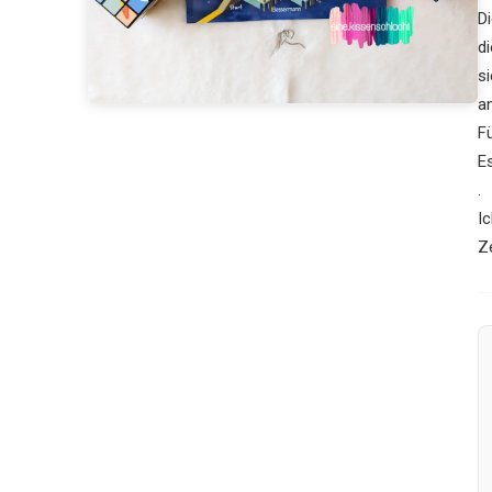
D
d
si
a
F
E
.
I
Z