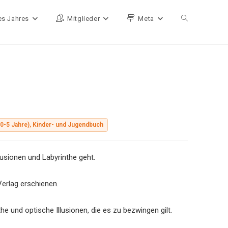
es Jahres
Mitglieder
Meta
Website-Such
(0-5 Jahre), Kinder- und Jugendbuch
usionen und Labyrinthe geht.
erlag erschienen.
he und optische Illusionen, die es zu bezwingen gilt.