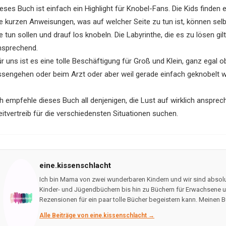
ieses Buch ist einfach ein Highlight für Knobel-Fans. Die Kids finde
ie kurzen Anweisungen, was auf welcher Seite zu tun ist, können selbs
e tun sollen und drauf los knobeln. Die Labyrinthe, die es zu lösen gilt
nsprechend.
ür uns ist es eine tolle Beschäftigung für Groß und Klein, ganz egal 
ssengehen oder beim Arzt oder aber weil gerade einfach geknobelt we
ch empfehle dieses Buch all denjenigen, die Lust auf wirklich anspre
eitvertreib für die verschiedensten Situationen suchen.
eine.kissenschlacht
Ich bin Mama von zwei wunderbaren Kindern und wir sind absolu
Kinder- und Jügendbüchern bis hin zu Büchern für Erwachsene un
Rezensionen für ein paar tolle Bücher begeistern kann. Meinen B
Alle Beiträge von eine.kissenschlacht →