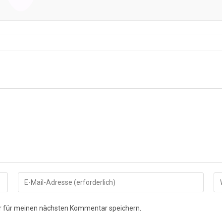
Gib
Gi
deine
de
E-
We
r für meinen nächsten Kommentar speichern.
Mail-
UR