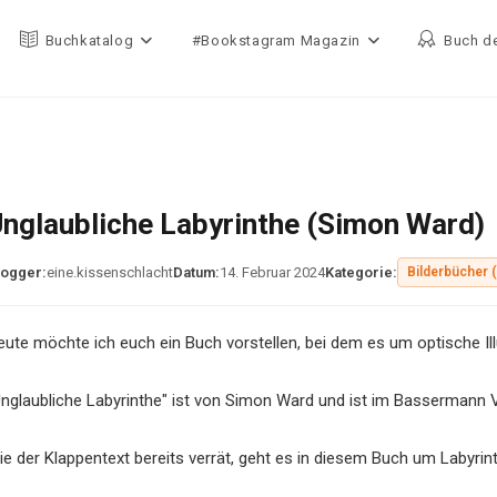
Buchkatalog
#Bookstagram Magazin
Buch d
nglaubliche Labyrinthe (Simon Ward)
logger:
eine.kissenschlacht
Datum:
14. Februar 2024
Kategorie:
Bilderbücher 
eute möchte ich euch ein Buch vorstellen, bei dem es um optische Ill
Unglaubliche Labyrinthe" ist von Simon Ward und ist im Bassermann V
e der Klappentext bereits verrät, geht es in diesem Buch um Labyrint