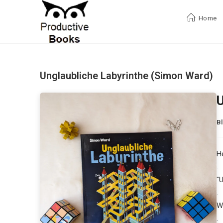
Zum
Inhalt
Home
springen
Unglaubliche Labyrinthe (Simon Ward)
U
B
H
.
"
.
Wi
.