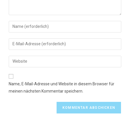
Gib
deinen
Namen
Gib
oder
deine
Benutzernamen
E-
Gib
zum
Mail-
deine
Kommentieren
Adresse
Website-
ein
zum
URL
Name, E-Mail-Adresse und Website in diesem Browser für
Kommentieren
ein
meinen nächsten Kommentar speichern.
ein
(optional)