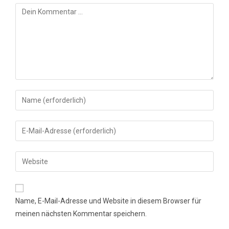
Kommentar
Gib
deinen
Namen
Gib
oder
deine
Benutzernamen
E-
Gib
zum
Mail-
deine
Kommentieren
Adresse
Website-
ein
zum
URL
Name, E-Mail-Adresse und Website in diesem Browser für
Kommentieren
ein
meinen nächsten Kommentar speichern.
ein
(optional)