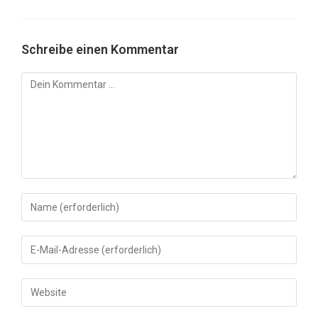
Schreibe einen Kommentar
Kommentar
Gib
deinen
Namen
Gib
oder
deine
Benutzernamen
E-
Gib
zum
Mail-
deine
Kommentieren
Adresse