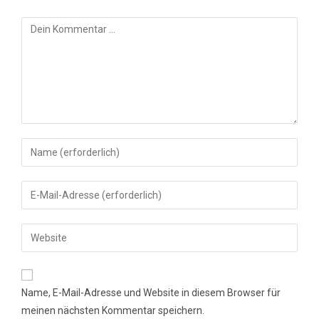
Kommentar
Gib
deinen
Namen
Gib
oder
deine
Benutzernamen
E-
Gib
zum
Mail-
deine
Kommentieren
Adresse
Website-
ein
zum
URL
Name, E-Mail-Adresse und Website in diesem Browser für
Kommentieren
ein
meinen nächsten Kommentar speichern.
ein