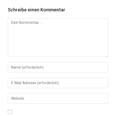
Schreibe einen Kommentar
Kommentar
Gib
deinen
Namen
Gib
oder
deine
Benutzernamen
E-
Gib
zum
Mail-
deine
Kommentieren
Adresse
Website-
ein
zum
URL