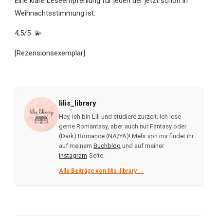
Eine klare Leseempfehlung für jeden der jetzt schon in
Weihnachtsstimmung ist.
4,5/5 💫
[Rezensionsexemplar]
lilis_library
Hey, ich bin Lili und studiere zurzeit. Ich lese
gerne Romantasy, aber auch nur Fantasy oder
(Dark) Romance (NA/YA)! Mehr von mir findet ihr
auf meinem
Buchblog
und auf meiner
Instagram
-Seite.
Alle Beiträge von lilis_library →