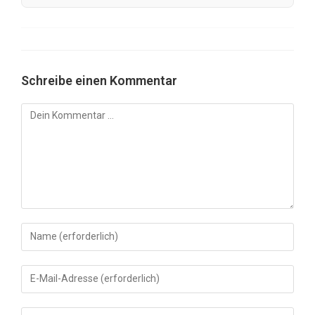
Schreibe einen Kommentar
Kommentar
Gib
deinen
Namen
Gib
oder
deine
Benutzernamen
E-
Gib