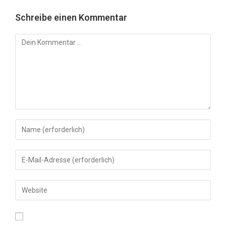
Schreibe einen Kommentar
Kommentar
Gib
deinen
Namen
Gib
oder
deine
Benutzernamen
E-
Gib
zum
Mail-
deine
Kommentieren
Adresse
Website-
ein
zum
URL