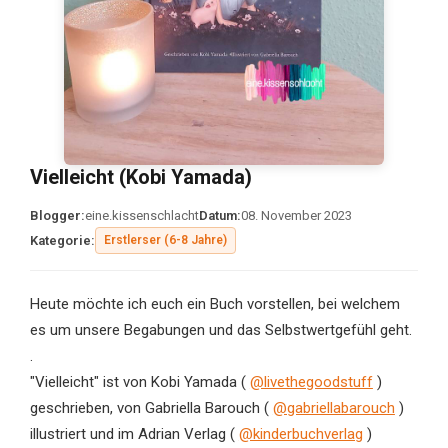
Vielleicht (Kobi Yamada)
Blogger:
eine.kissenschlacht
Datum:
08. November 2023
Kategorie:
Erstlerser (6-8 Jahre)
Heute möchte ich euch ein Buch vorstellen, bei welchem
es um unsere Begabungen und das Selbstwertgefühl geht.
.
"Vielleicht" ist von Kobi Yamada (
@livethegoodstuff
)
geschrieben, von Gabriella Barouch (
@gabriellabarouch
)
illustriert und im Adrian Verlag (
@kinderbuchverlag
)