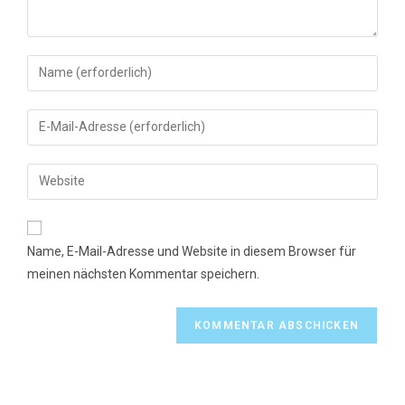
Gib
deinen
Namen
Gib
oder
deine
Benutzernamen
E-
Gib
zum
Mail-
deine
Kommentieren
Adresse
Website-
ein
zum
URL
Name, E-Mail-Adresse und Website in diesem Browser für
Kommentieren
ein
meinen nächsten Kommentar speichern.
ein
(optional)