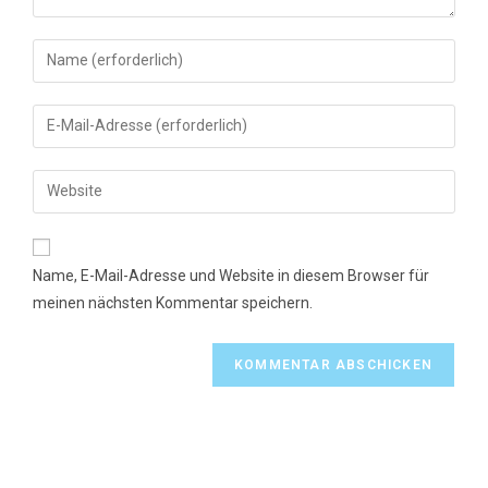
Gib
deinen
Namen
Gib
oder
deine
Benutzernamen
E-
Gib
zum
Mail-
deine
Kommentieren
Adresse
Website-
ein
zum
URL
Name, E-Mail-Adresse und Website in diesem Browser für
Kommentieren
ein
meinen nächsten Kommentar speichern.
ein
(optional)