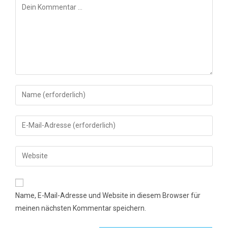
Kommentar
Gib
deinen
Namen
Gib
oder
deine
Benutzernamen
E-
Gib
zum
Mail-
deine
Kommentieren
Adresse
Website-
ein
zum
URL
Name, E-Mail-Adresse und Website in diesem Browser für
Kommentieren
ein
meinen nächsten Kommentar speichern.
ein
(optional)