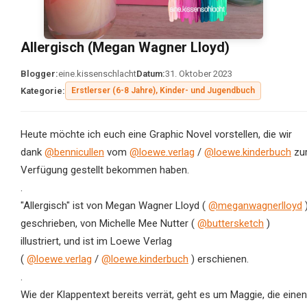
Allergisch (Megan Wagner Lloyd)
Blogger:
eine.kissenschlacht
Datum:
31. Oktober 2023
Kategorie:
Erstlerser (6-8 Jahre), Kinder- und Jugendbuch
Heute möchte ich euch eine Graphic Novel vorstellen, die wir
dank
@bennicullen
vom
@loewe.verlag
/
@loewe.kinderbuch
zu
Verfügung gestellt bekommen haben.
.
"Allergisch" ist von Megan Wagner Lloyd (
@meganwagnerlloyd
geschrieben, von Michelle Mee Nutter (
@buttersketch
)
illustriert, und ist im Loewe Verlag
(
@loewe.verlag
/
@loewe.kinderbuch
) erschienen.
.
Wie der Klappentext bereits verrät, geht es um Maggie, die einen