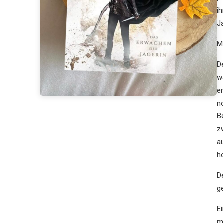
i
J
M
D
w
e
n
B
z
a
h
D
ge
E
m