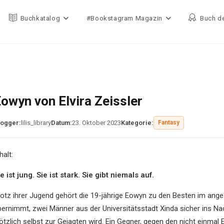
Buchkatalog
#Bookstagram Magazin
Buch d
owyn von Elvira Zeissler
logger:
lilis_library
Datum:
23. Oktober 2023
Kategorie:
Fantasy
halt:
e ist jung. Sie ist stark. Sie gibt niemals auf.
rotz ihrer Jugend gehört die 19-jährige Eowyn zu den Besten im ange
bernimmt, zwei Männer aus der Universitätsstadt Xinda sicher ins Nach
lötzlich selbst zur Gejagten wird. Ein Gegner, gegen den nicht einm