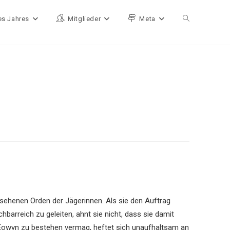
es Jahres
Mitglieder
Meta
Website-Such
sehenen Orden der Jägerinnen. Als sie den Auftrag
barreich zu geleiten, ahnt sie nicht, dass sie damit
al Eowyn zu bestehen vermag, heftet sich unaufhaltsam an