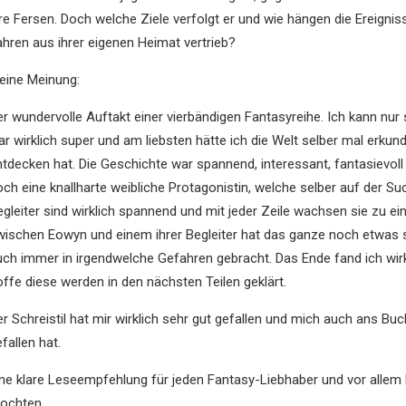
hre Fersen. Doch welche Ziele verfolgt er und wie hängen die Ereign
ahren aus ihrer eigenen Heimat vertrieb?
eine Meinung:
er wundervolle Auftakt einer vierbändigen Fantasyreihe. Ich kann nur
ar wirklich super und am liebsten hätte ich die Welt selber mal erku
ntdecken hat. Die Geschichte war spannend, interessant, fantasievol
och eine knallharte weibliche Protagonistin, welche selber auf der Su
egleiter sind wirklich spannend und mit jeder Zeile wachsen sie zu e
wischen Eowyn und einem ihrer Begleiter hat das ganze noch etwas 
uch immer in irgendwelche Gefahren gebracht. Das Ende fand ich wirkl
offe diese werden in den nächsten Teilen geklärt.
er Schreistil hat mir wirklich sehr gut gefallen und mich auch ans Bu
fallen hat.
ine klare Leseempfehlung für jeden Fantasy-Liebhaber und vor allem
ochten.