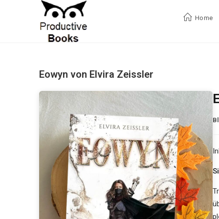
Zum
Inhalt
Home
springen
Eowyn von Elvira Zeissler
E
B
In
Si
T
ü
p