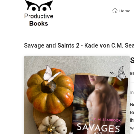
Zum
Inhalt
Home
springen
Savage and Saints 2 - Kade von C.M. Se
S
B
In
N
B
i
w