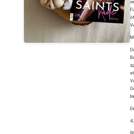
v
F
öf
V
M
D
B
s
et
V
G
bi
E
4
[