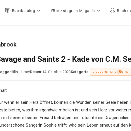
Buchkatalog
#Bookstagram Magazin
Buch d
abrook
avage and Saints 2 - Kade von C.M. S
logger:
lilis_library
Datum:
14. Oktober 2023
Kategorie:
Liebesromane (Roman
halt:
ur wenn er sein Herz öffnet, können die Wunden seiner Seele heilen. 
este bieten, was ihm irgendwie möglich ist und sein Herz vor weite
hn mit seinem besten Freund betrogen und rutschte ins Drogenmilieu a
underschöne Sängerin Sophie trifft, wird sein Leben erneut auf den K