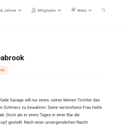
es Jahres
Mitglieder
Meta
Website-Such
eabrook
ce)
Kade Savage will nur eines: seiner kleinen Tochter das
rem Schmerz zu bewahren. Seine verstorbene Frau hatte
b. Doch als er eines Tages in einer Bar die
opf gestellt. Nach einer unvergesslichen Nacht