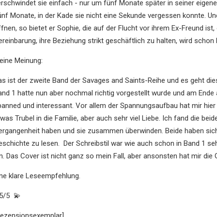
erschwindet sie einfach - nur um fünf Monate später in seiner eigen
ünf Monate, in der Kade sie nicht eine Sekunde vergessen konnte. Und
fnen, so bietet er Sophie, die auf der Flucht vor ihrem Ex-Freund ist
ereinbarung, ihre Beziehung strikt geschäftlich zu halten, wird schon
eine Meinung:
as ist der zweite Band der Savages and Saints-Reihe und es geht die
and 1 hatte nun aber nochmal richtig vorgestellt wurde und am Ende 
panned und interessant. Vor allem der Spannungsaufbau hat mir hier g
was Trubel in die Familie, aber auch sehr viel Liebe. Ich fand die be
ergangenheit haben und sie zusammen überwinden. Beide haben sich t
eschichte zu lesen. Der Schreibstil war wie auch schon in Band 1 seh
n. Das Cover ist nicht ganz so mein Fall, aber ansonsten hat mir die
ine klare Leseempfehlung.
,5/5 💫
Rezensionsexemplar]