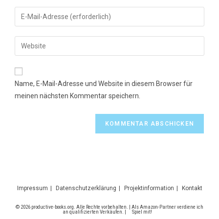
Namen
Gib
oder
deine
Benutzernamen
E-
Gib
zum
Mail-
deine
Kommentieren
Adresse
Website-
ein
zum
URL
Name, E-Mail-Adresse und Website in diesem Browser für
Kommentieren
ein
meinen nächsten Kommentar speichern.
ein
(optional)
Impressum
Datenschutzerklärung
Projektinformation
Kontakt
© 2026 productive-books.org. Alle Rechte vorbehalten. | Als Amazon-Partner verdiene ich
an qualifizierten Verkäufen. |
Spiel mit!