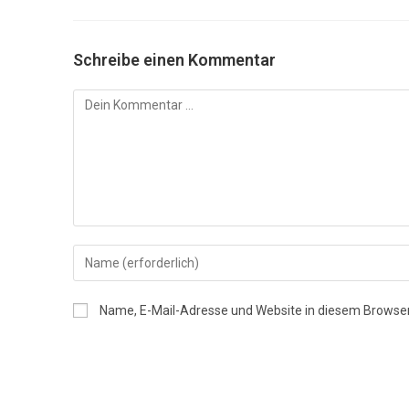
Schreibe einen Kommentar
Kommentar
Gib
deinen
Namen
Name, E-Mail-Adresse und Website in diesem Browse
oder
Benutzernamen
zum
Kommentieren