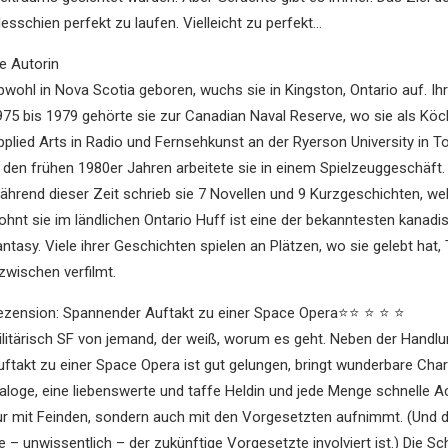
lesschien perfekt zu laufen. Vielleicht zu perfekt…
ie Autorin
bwohl in Nova Scotia geboren, wuchs sie in Kingston, Ontario auf. Ih
975 bis 1979 gehörte sie zur Canadian Naval Reserve, wo sie als Köc
pplied Arts in Radio und Fernsehkunst an der Ryerson University in To
n den frühen 1980er Jahren arbeitete sie in einem Spielzeuggeschäft
ährend dieser Zeit schrieb sie 7 Novellen und 9 Kurzgeschichten, we
ohnt sie im ländlichen Ontario Huff ist eine der bekanntesten kanad
ntasy. Viele ihrer Geschichten spielen an Plätzen, wo sie gelebt hat,
zwischen verfilmt.
ezension: Spannender Auftakt zu einer Space Opera⭐⭐ ⭐ ⭐ ⭐
ilitärisch SF von jemand, der weiß, worum es geht. Neben der Handlu
uftakt zu einer Space Opera ist gut gelungen, bringt wunderbare Cha
aloge, eine liebenswerte und taffe Heldin und jede Menge schnelle Act
ur mit Feinden, sondern auch mit den Vorgesetzten aufnimmt. (Und 
e – unwissentlich – der zukünftige Vorgesetzte involviert ist.) Die 