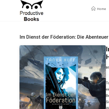
Zum
Inhalt
Home
springen
Im Dienst der Föderation: Die Abenteuer
I
H
B
To
e
B
S
W