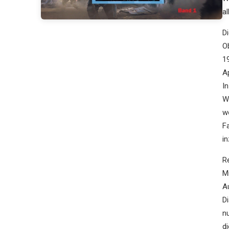
al
D
O
1
A
I
W
w
Fa
in
R
M
A
Di
n
di