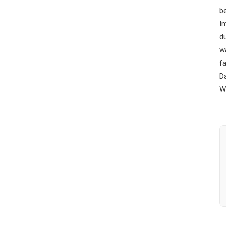
be
I
du
w
fa
Da
W