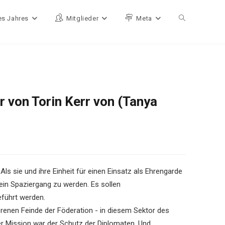
es Jahres
Mitglieder
Meta
Website-Such
r von Torin Kerr von (Tanya
 Als sie und ihre Einheit für einen Einsatz als Ehrengarde
ein Spaziergang zu werden. Es sollen
eführt werden.
renen Feinde der Föderation - in diesem Sektor des
er Mission war der Schutz der Diplomaten. Und