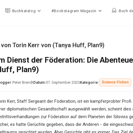
Buchkatalog
#Bookstagram Magazin
Buch d
 von Torin Kerr von (Tanya Huff, Plan9)
m Dienst der Föderation: Die Abenteue
uff, Plan9)
logger:
Peter Brendt
Datum:
07. September 2023
Kategorie:
Science-Fiction
rin Kerr, Staff Sergeant der Föderation, ist ein kampferprobter Profi.
iner diplomatischen Gesandtschaft ausgewählt werden, scheint dies 
eitrittsverhandlungen zur Föderation auf dem Planeten der Silsviss g
icher, es hatte Gerüchte gegeben, dass die Anderen - die eingeschwo
eltraums gesichtet wurden. Aber Gerüchte gibt es immer. Das Ziel d