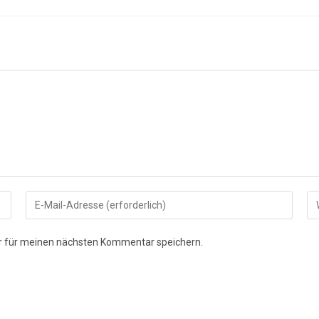
Gib
Gi
deine
de
E-
We
r für meinen nächsten Kommentar speichern.
Mail-
UR
Adresse
ei
zum
(o
Kommentieren