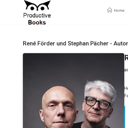
Zum
Inhalt
Home
springen
René Förder und Stephan Pächer - Auto
R
B
H
F