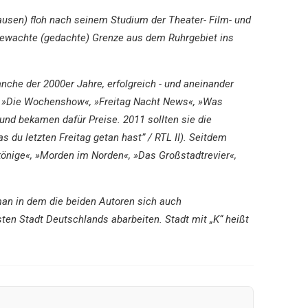
usen) floh nach seinem Studium der Theater- Film- und
bewachte (gedachte) Grenze aus dem Ruhrgebiet ins
che der 2000er Jahre, erfolgreich - und aneinander
u.a. »Die Wochenshow«, »Freitag Nacht News«, »Was
und bekamen dafür Preise. 2011 sollten sie die
du letzten Freitag getan hast” / RTL II). Seitdem
könige«, »Morden im Norden«, »Das Großstadtrevier«,
man in dem die beiden Autoren sich auch
en Stadt Deutschlands abarbeiten. Stadt mit „K“ heißt