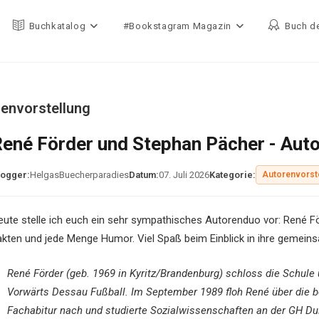
Buchkatalog
#Bookstagram Magazin
Buch d
renvorstellung
ené Förder und Stephan Pächer - Auto
logger:
HelgasBuecherparadies
Datum:
07. Juli 2026
Kategorie:
Autorenvorst
eute stelle ich euch ein sehr sympathisches Autorenduo vor: René F
akten und jede Menge Humor. Viel Spaß beim Einblick in ihre gemein
René Förder (geb. 1969 in Kyritz/Brandenburg) schloss die Schule
Vorwärts Dessau Fußball. Im September 1989 floh René über die b
Fachabitur nach und studierte Sozialwissenschaften an der GH Du