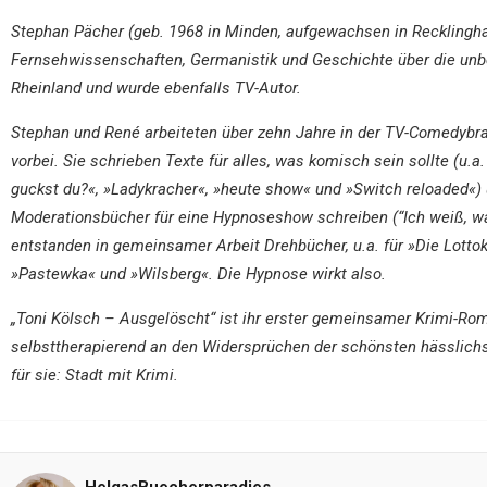
Stephan Pächer (geb. 1968 in Minden, aufgewachsen in Recklingha
Fernsehwissenschaften, Germanistik und Geschichte über die un
Rheinland und wurde ebenfalls TV-Autor.
Stephan und René arbeiteten über zehn Jahre in der TV-Comedybran
vorbei. Sie schrieben Texte für alles, was komisch sein sollte (
guckst du?«, »Ladykracher«, »heute show« und »Switch reloaded«) 
Moderationsbücher für eine Hypnoseshow schreiben (“Ich weiß, was 
entstanden in gemeinsamer Arbeit Drehbücher, u.a. für »Die Lotto
»Pastewka« und »Wilsberg«. Die Hypnose wirkt also.
„Toni Kölsch – Ausgelöscht“ ist ihr erster gemeinsamer Krimi-Ro
selbsttherapierend an den Widersprüchen der schönsten hässlichst
für sie: Stadt mit Krimi.
HelgasBuecherparadies