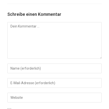
Schreibe einen Kommentar
Kommentar
Gib
deinen
Namen
Gib
oder
deine
Benutzernamen
E-
Gib
zum
Mail-
deine
Kommentieren
Adresse
Website-
ein