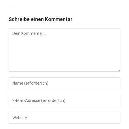
Schreibe einen Kommentar
Kommentar
Gib
deinen
Namen
Gib
oder
deine
Benutzernamen
E-
Gib
zum
Mail-
deine
Kommentieren
Adresse