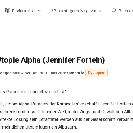
Buchkatalog
#Bookstagram Magazin
Buch d
topie Alpha (Jennifer Fortein)
logger:
Nina Albert
Datum:
10. Juni 2026
Kategorie:
Dystopien
as Paradies ist überall wo du bist.“
it „Utopie Alpha: Paradies der Kriminellen“ erschafft Jennifer Fortei
schreckt und fesselt. In einer Welt, in der Angst und Gewalt den Allt
erfekte Lösung sein: Straftäter werden aus der Gesellschaft verbannt
rmeintlichen Utopie lauert ein Albtraum.