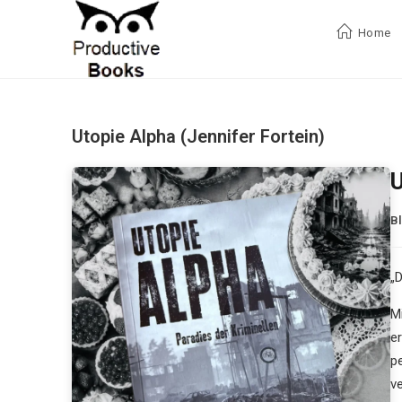
Zum
Inhalt
Home
springen
Utopie Alpha (Jennifer Fortein)
U
B
„D
M
er
p
ve