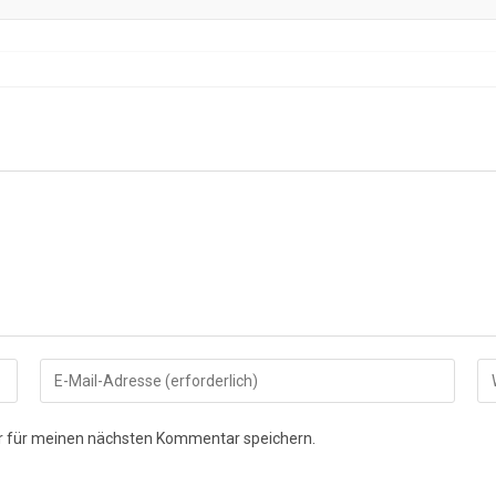
Gib
Gi
deine
de
E-
We
r für meinen nächsten Kommentar speichern.
Mail-
UR
Adresse
ei