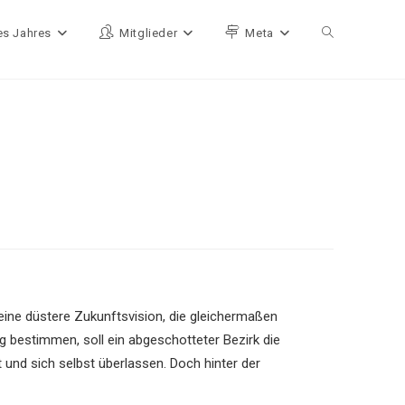
es Jahres
Mitglieder
Meta
Website-Such
n eine düstere Zukunftsvision, die gleichermaßen
ag bestimmen, soll ein abgeschotteter Bezirk die
 und sich selbst überlassen. Doch hinter der