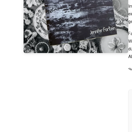
I
e
g
Fa
W
d
A
