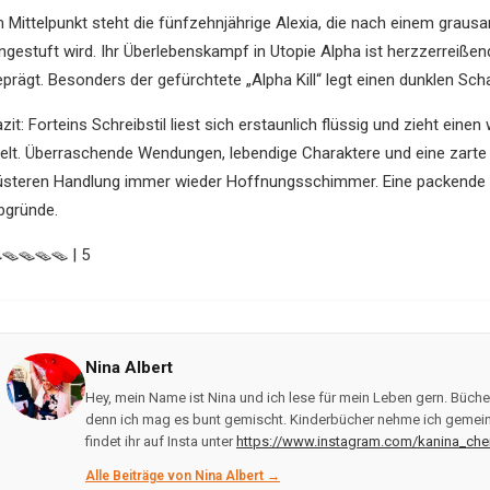
m Mittelpunkt steht die fünfzehnjährige Alexia, die nach einem graus
ingestuft wird. Ihr Überlebenskampf in Utopie Alpha ist herzzerreiße
eprägt. Besonders der gefürchtete „Alpha Kill“ legt einen dunklen Sch
zit: Forteins Schreibstil liest sich erstaunlich flüssig und zieht ein
elt. Überraschende Wendungen, lebendige Charaktere und eine zarte
üsteren Handlung immer wieder Hoffnungsschimmer. Eine packende D
bgründe.
🪤🪤🪤🪤 | 5
Nina Albert
Hey, mein Name ist Nina und ich lese für mein Leben gern. Bücher
denn ich mag es bunt gemischt. Kinderbücher nehme ich gemein
findet ihr auf Insta unter
https://www.instagram.com/kanina_che
Alle Beiträge von Nina Albert →