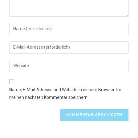
Gib
deinen
Namen
Gib
oder
deine
Benutzernamen
E-
Gib
zum
Mail-
deine
Kommentieren
Adresse
Website-
ein
zum
URL
Name, E-Mail-Adresse und Website in diesem Browser für
Kommentieren
ein
meinen nächsten Kommentar speichern.
ein
(optional)