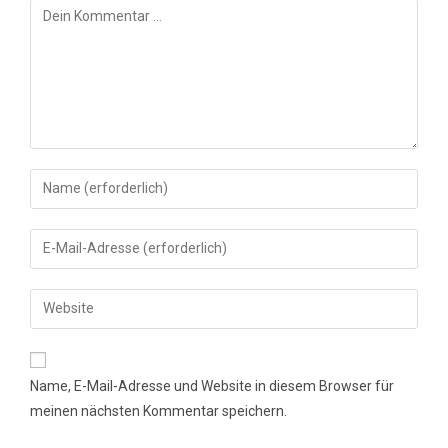
Kommentar
Gib
deinen
Namen
Gib
oder
deine
Benutzernamen
E-
Gib
zum
Mail-
deine
Kommentieren
Adresse
Website-
ein
zum
URL
Name, E-Mail-Adresse und Website in diesem Browser für
Kommentieren
ein
meinen nächsten Kommentar speichern.
ein
(optional)