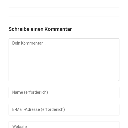
Schreibe einen Kommentar
Kommentar
Gib
deinen
Namen
Gib
oder
deine
Benutzernamen
E-
Gib
zum