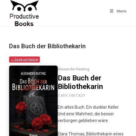
Zum
Inhalt
Menü
springen
Das Buch der Bibliothekarin
← Zurück zum Katalog
Alexander Keating
Das Buch der
Bibliothekarin
DARK FANTASY
Ein altes Buch. Ein dunkler Keller.
Und eine Wahrheit, die besser
verborgen geblieben wäre.
Elara Thomas, Bibliothekarin eines