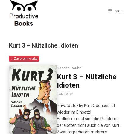
Zum
Inhalt
Menü
springen
Kurt 3 – Nützliche Idioten
← Zurück zum Katalog
Sascha Raubal
Kurt 3 – Nützliche
Idioten
FANTASY
Privatdetektiv Kurt Odensen ist
wieder im Einsatz!
Endlich einmal sind die Probleme
der Götter nicht auch die von Kurt.
Zwar torpedieren mehrere