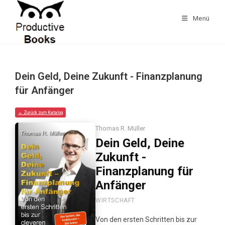
Zum
Inhalt
Menü
springen
Dein Geld, Deine Zukunft - Finanzplanung
für Anfänger
← Zurück zum Katalog
Thomas R. Müller
Dein Geld, Deine
Zukunft -
Finanzplanung für
Anfänger
WIRTSCHAFT
Von den ersten Schritten bis zur