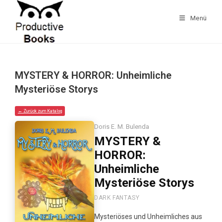
Zum
Inhalt
Menü
springen
MYSTERY & HORROR: Unheimliche
Mysteriöse Storys
← Zurück zum Katalog
Doris E. M. Bulenda
MYSTERY &
HORROR:
Unheimliche
Mysteriöse Storys
DARK FANTASY
Mysteriöses und Unheimliches aus