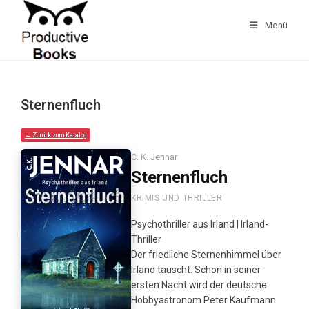
Zum
Inhalt
Menü
springen
Sternenfluch
← Zurück zum Katalog
C. K. Jennar
Sternenfluch
KRIMIS UND THRILLER
Psychothriller aus Irland | Irland-
Thriller
Der friedliche Sternenhimmel über
Irland täuscht. Schon in seiner
ersten Nacht wird der deutsche
Hobbyastronom Peter Kaufmann