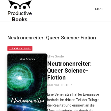
Zum
Inhalt
Menü
springen
Neutronenreiter: Queer Science-Fiction
← Zurück zum Katalog
Mike Gorden
Neutronenreiter:
Queer Science-
Fiction
SCIENCE FICTION
Eine Serie rätselhafter Ereignisse
bedroht im dritten Teil der Trilogie
die Realität und erinnert an die
Massenhysterie, die durch die