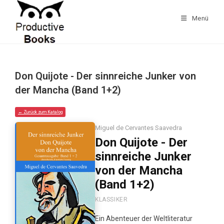
Zum
Inhalt
Menü
springen
Don Quijote - Der sinnreiche Junker von
der Mancha (Band 1+2)
← Zurück zum Katalog
Miguel de Cervantes Saavedra
Don Quijote - Der
sinnreiche Junker
von der Mancha
(Band 1+2)
KLASSIKER
Ein Abenteuer der Weltliteratur