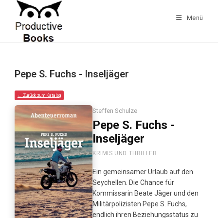
Zum
Inhalt
Menü
springen
Pepe S. Fuchs - Inseljäger
← Zurück zum Katalog
Steffen Schulze
Pepe S. Fuchs -
Inseljäger
KRIMIS UND THRILLER
Ein gemeinsamer Urlaub auf den
Seychellen. Die Chance für
Kommissarin Beate Jäger und den
Militärpolizisten Pepe S. Fuchs,
endlich ihren Beziehungsstatus zu